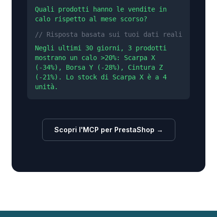
Quali prodotti hanno le vendite in
calo rispetto al mese scorso?
// Risposta basata sui tuoi dati reali
Negli ultimi 30 giorni, 3 prodotti
mostrano un calo >20%: Scarpa X
(-34%), Borsa Y (-28%), Cintura Z
(-21%). Lo stock di Scarpa X è a 4
unità.
Scopri l'MCP per PrestaShop →